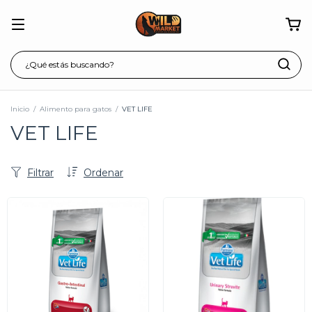
Inicio
/
Alimento para gatos
/
VET LIFE
VET LIFE
Filtrar
Ordenar