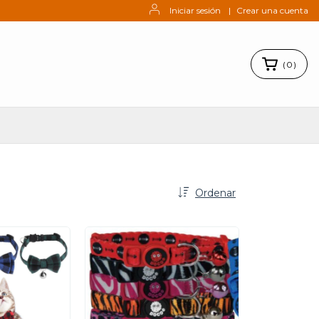
Iniciar sesión
|
Crear una cuenta
(
0
)
Ordenar