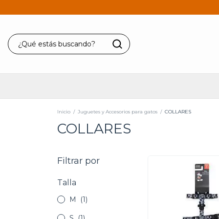
Inicio
/
Juguetes y Accesorios para gatos
/
COLLARES
COLLARES
Filtrar por
Talla
M
(1)
S
(1)