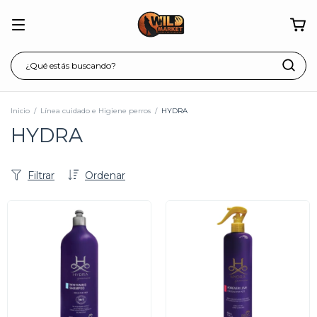
Inicio
/
Línea cuidado e Higiene perros
/
HYDRA
HYDRA
Filtrar
Ordenar