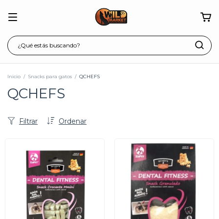
Inicio
/
Snacks para gatos
/
QCHEFS
QCHEFS
Filtrar
Ordenar