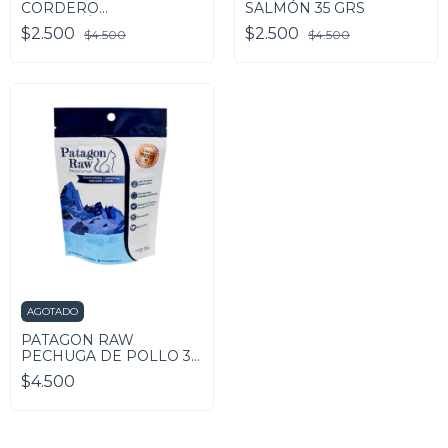
CORDERO
SALMÓN 35 GRS
MAGALLÁNICO 35 GRS
$2.500
$2.500
$4.500
$4.500
AGOTADO
PATAGON RAW
PECHUGA DE POLLO 35
GRS
$4.500